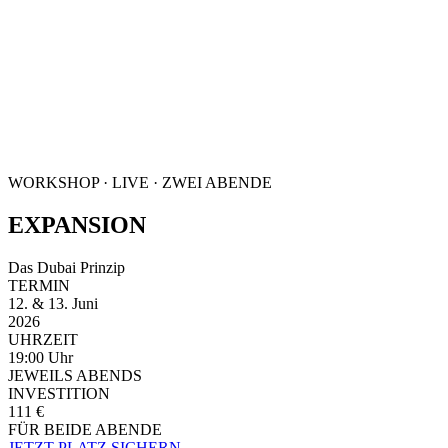
Möglichkeiten aktiviert werden.
Einen Raum, in dem Du beginnen kannst, anders zu denken, anders
zu fühlen, anders zu entscheiden und dadurch eine Realität zu
erschaffen, die der Größe Deiner Seele endlich gerecht wird.
Dein nächstes Level wartet nicht irgendwo da draußen.
Es wartet nur darauf, dass Du ihm erlaubst durch Dich Wirklichkeit
zu werden.
WORKSHOP · LIVE · ZWEI ABENDE
EXPANSION
Das Dubai Prinzip
TERMIN
12. & 13. Juni
2026
UHRZEIT
19:00 Uhr
JEWEILS ABENDS
INVESTITION
111 €
FÜR BEIDE ABENDE
JETZT PLATZ SICHERN